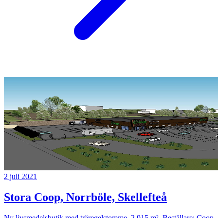
2 juli 2021
Stora Coop, Norrböle, Skellefteå
Ny livsmedelsbutik med träregelstomme, 2 915 m². Beställare: Coop