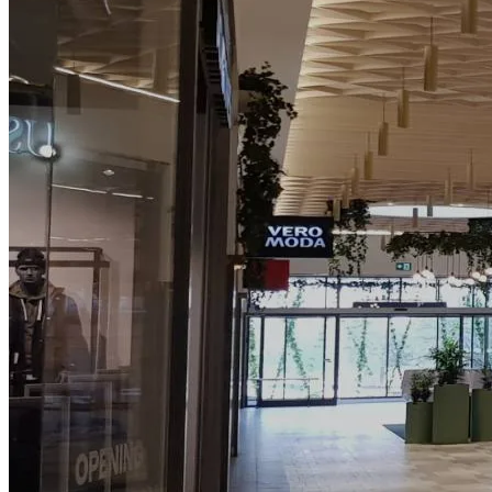
Så arbetar vi
Hållbarhet
Referenser
Nyheter
Kontakta oss