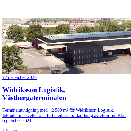
17 december 2020
Widriksson Logistik,
Västbergaterminalen
Terminalutvidgning med +2 500 m² för Widriksson Logistik.
Inkluderar solceller och förberedelse för laddning av elfordon. Klar
september 2021.
Läs mer