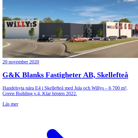
20 november 2020
G&K Blanks Fastigheter AB, Skellefteå
Handelsyta nära E4 i Skellefteå med Jula och Willys – 6 700 m²,
Green Building v.4. Klar hösten 2022.
Läs mer