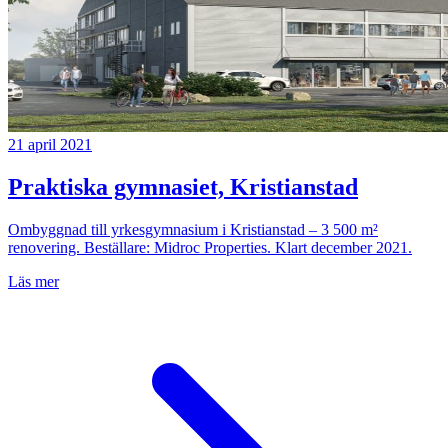
21 april 2021
Praktiska gymnasiet, Kristianstad
Ombyggnad till yrkesgymnasium i Kristianstad – 3 500 m²
renovering. Beställare: Midroc Properties. Klart december 2021.
Läs mer