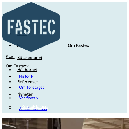
Start
Om Fastec
Så arbetar vi
Start
Om Fastec
Hållbarhet
Historik
Referenser
Om företaget
Nyheter
Var finns vi
Kontakta oss
Arbeta hos oss
Studenter