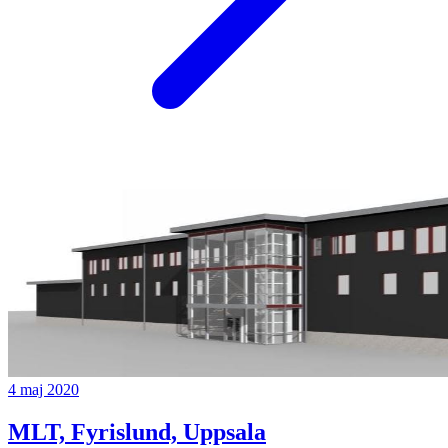
4 maj 2020
MLT, Fyrislund, Uppsala