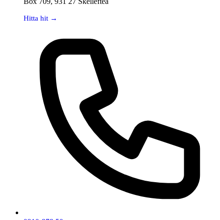
Box 709, 931 27 Skellefteå
Hitta hit →