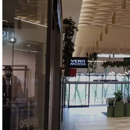
Så arbetar vi
Hållbarhet
Referenser
Nyheter
Kontakta oss