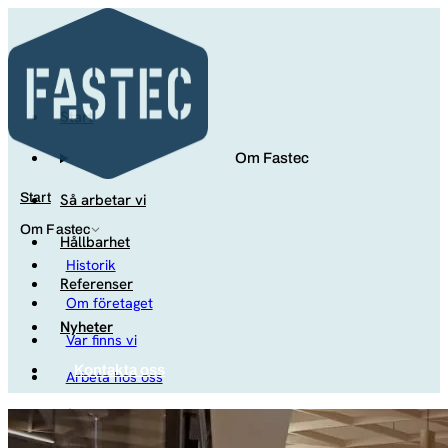
Start
Om Fastec
Så arbetar vi
Start
Om Fastec
Hållbarhet
Historik
Referenser
Om företaget
Nyheter
Var finns vi
Kontakta oss
Arbeta hos oss
Studenter