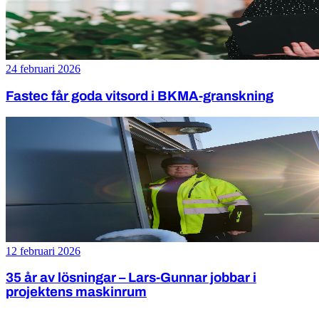
24 februari 2026
Fastec får goda vitsord i BKMA-granskning
12 februari 2026
35 år av lösningar – Lars-Gunnar jobbar i
projektens maskinrum