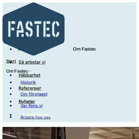
Start
Om Fastec
Så arbetar vi
Start
Om Fastec
Hållbarhet
Historik
Referenser
Om företaget
Nyheter
Var finns vi
Kontakta oss
Arbeta hos oss
Studenter