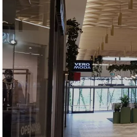
Så arbetar vi
Hållbarhet
Referenser
Nyheter
Kontakta oss