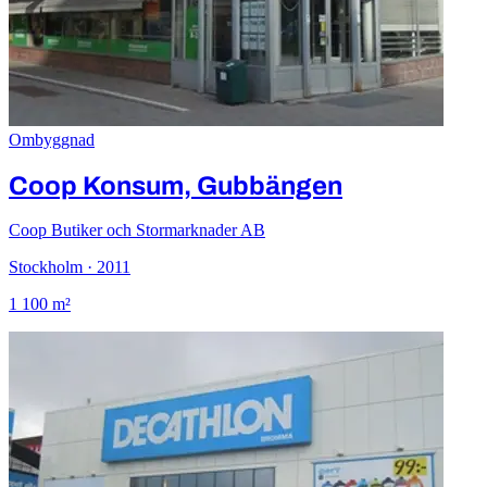
Ombyggnad
Coop Konsum, Gubbängen
Coop Butiker och Stormarknader AB
Stockholm · 2011
1 100 m²