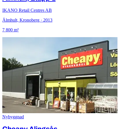
IKANO Retail Centres AB
Älmhult, Kronoberg · 2013
7 800 m²
Nybyggnad
Cheapy Alingsås