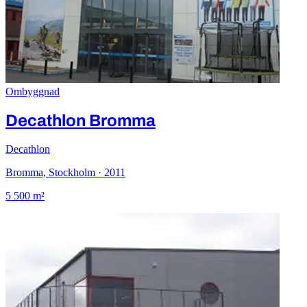
Ombyggnad
Decathlon Bromma
Decathlon
Bromma, Stockholm · 2011
5 500 m²