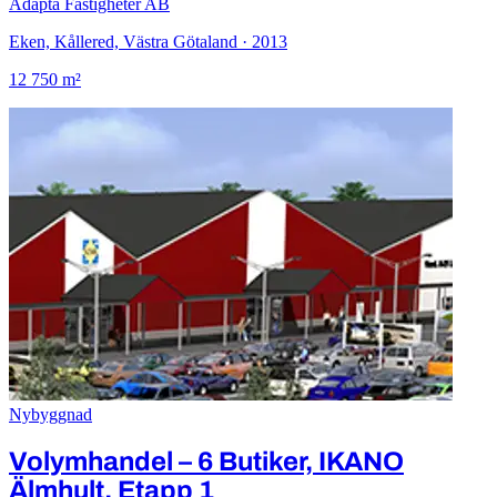
Adapta Fastigheter AB
Eken, Kållered, Västra Götaland · 2013
12 750 m²
Nybyggnad
Volymhandel – 6 Butiker, IKANO
Älmhult, Etapp 1