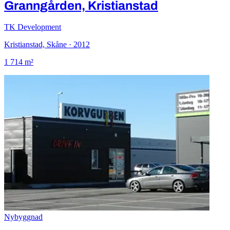
Granngården, Kristianstad
TK Development
Kristianstad, Skåne · 2012
1 714 m²
Nybyggnad