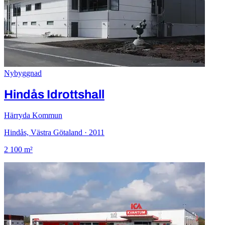
Nybyggnad
Hindås Idrottshall
Härryda Kommun
Hindås, Västra Götaland · 2011
2 100 m²