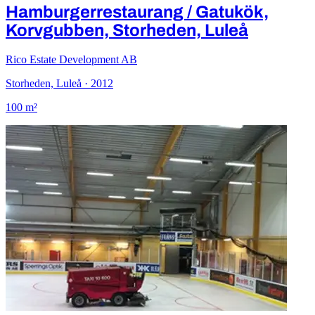
Hamburgerrestaurang / Gatukök,
Korvgubben, Storheden, Luleå
Rico Estate Development AB
Storheden, Luleå · 2012
100 m²