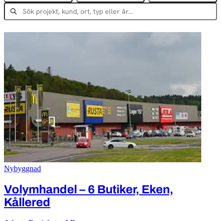
Nybyggnad
Volymhandel – 6 Butiker, Eken,
Kållered