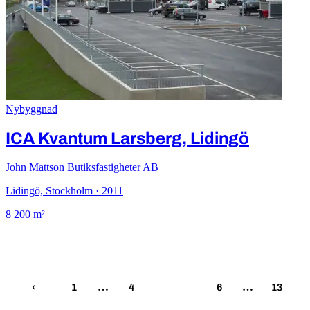
Nybyggnad
ICA Kvantum Larsberg, Lidingö
John Mattson Butiksfastigheter AB
Lidingö, Stockholm · 2011
8 200 m²
5
…
…
‹
1
4
6
13