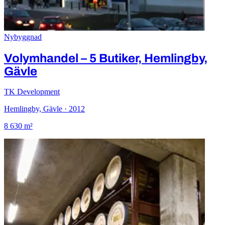
Nybyggnad
Volymhandel – 5 Butiker, Hemlingby,
Gävle
TK Development
Hemlingby, Gävle · 2012
8 630 m²