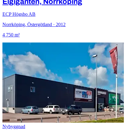
Elgiganten, Norrköping
ECP Högsbo AB
Norrköping, Östergötland · 2012
4 750 m²
Nybyggnad