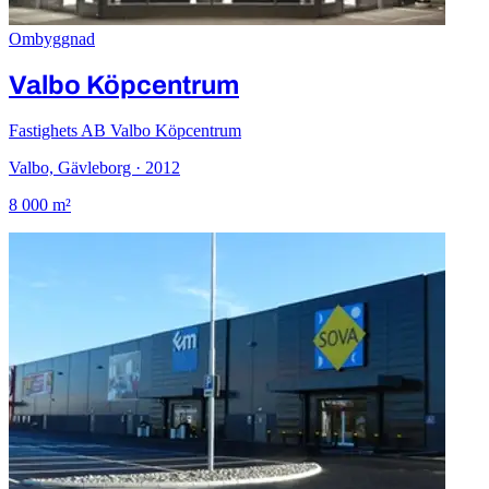
Ombyggnad
Valbo Köpcentrum
Fastighets AB Valbo Köpcentrum
Valbo, Gävleborg · 2012
8 000 m²