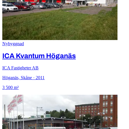
Nybyggnad
ICA Kvantum Höganäs
ICA Fastigheter AB
Höganäs, Skåne · 2011
3 500 m²