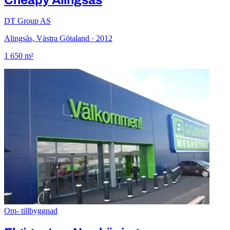
DT Group AS
Alingsås, Västra Götaland · 2012
1 650 m²
Om- tillbyggnad