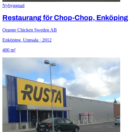
Nybyggnad
Restaurang för Chop-Chop, Enköping
Orange Chicken Sweden AB
Enköping, Uppsala · 2012
400 m²