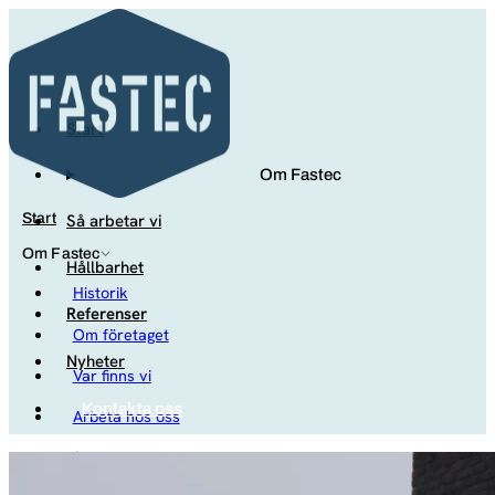
Start
Om Fastec
Så arbetar vi
Start
Om Fastec
Hållbarhet
Historik
Referenser
Om företaget
Nyheter
Var finns vi
Kontakta oss
Arbeta hos oss
Studenter