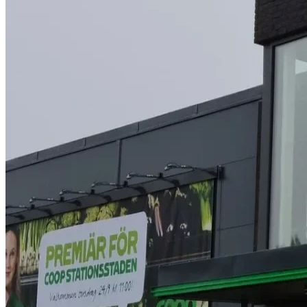
Så arbetar vi
Hållbarhet
Referenser
Nyheter
Kontakta oss