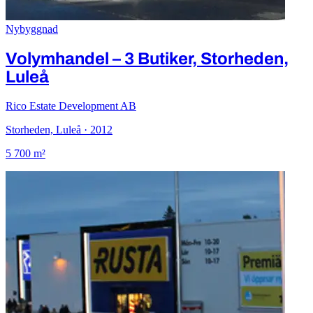
Nybyggnad
Volymhandel – 3 Butiker, Storheden,
Luleå
Rico Estate Development AB
Storheden, Luleå · 2012
5 700 m²