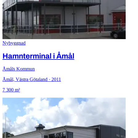
Nybyggnad
Hamnterminal i Åmål
Åmåls Kommun
Åmål, Västra Götaland · 2011
7 300 m²