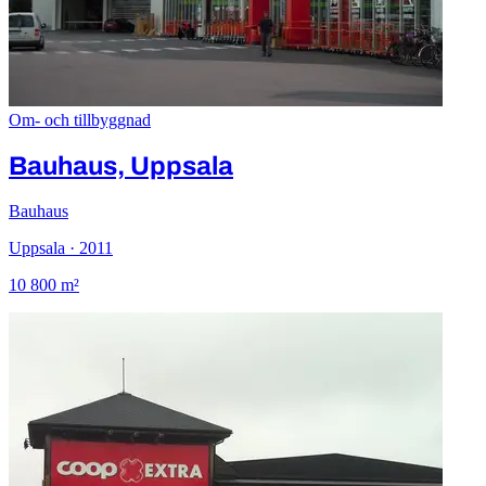
Om- och tillbyggnad
Bauhaus, Uppsala
Bauhaus
Uppsala · 2011
10 800 m²