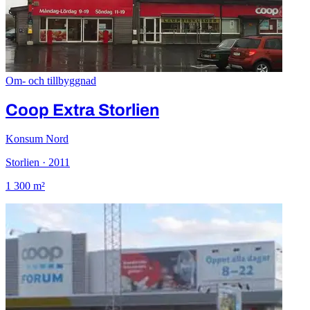
Om- och tillbyggnad
Coop Extra Storlien
Konsum Nord
Storlien · 2011
1 300 m²