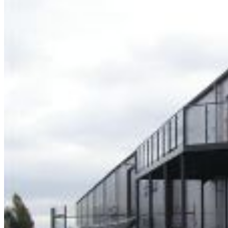
Så arbetar vi
Hållbarhet
Referenser
Nyheter
Kontakta oss