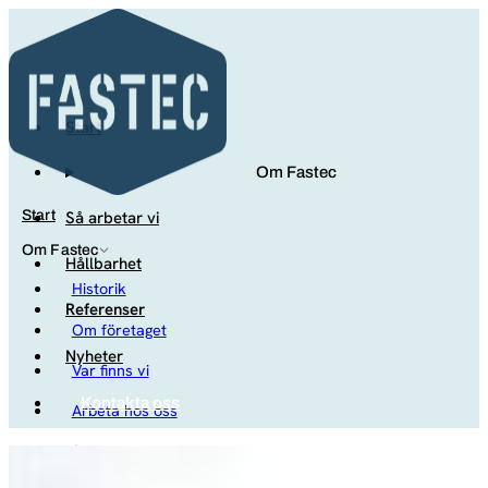
Start
Om Fastec
Så arbetar vi
Start
Om Fastec
Hållbarhet
Historik
Referenser
Om företaget
Nyheter
Var finns vi
Kontakta oss
Arbeta hos oss
Studenter