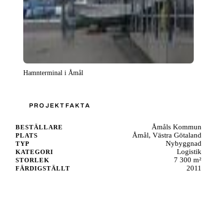
Hamnterminal i Åmål
PROJEKTFAKTA
Åmåls Kommun
BESTÄLLARE
Åmål, Västra Götaland
PLATS
Nybyggnad
TYP
Logistik
KATEGORI
7 300 m²
STORLEK
2011
FÄRDIGSTÄLLT
Starta ett liknande projekt