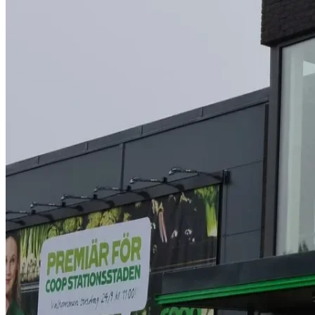
Så arbetar vi
Hållbarhet
Referenser
Nyheter
Kontakta oss