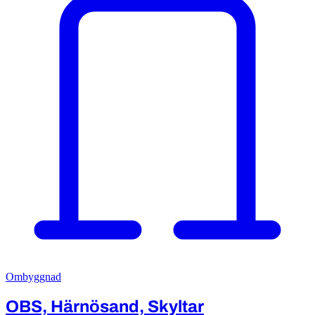
Ombyggnad
OBS, Härnösand, Skyltar