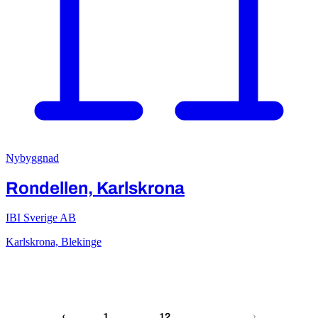
Nybyggnad
Rondellen, Karlskrona
IBI Sverige AB
Karlskrona, Blekinge
13
…
‹
1
12
›