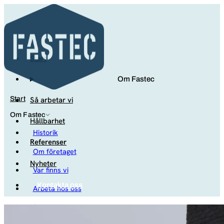
Start
Om Fastec
Så arbetar vi
Start
Om Fastec
Hållbarhet
Historik
Referenser
Om företaget
Nyheter
Var finns vi
Kontakta oss
Arbeta hos oss
Studenter