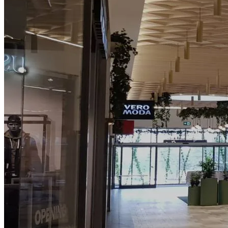
Så arbetar vi
Hållbarhet
Referenser
Nyheter
Konta