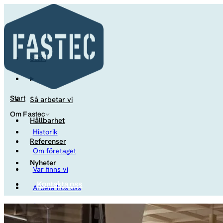
Start
Så arbetar vi
Start
Om Fastec
Hållbarhet
Historik
Referenser
Om företaget
Nyheter
Var finns vi
Kontakta oss
Arbeta hos oss
Studenter