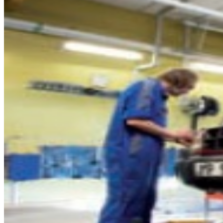
Så arbetar vi
Hållbarhet
Referenser
Nyheter
Konta