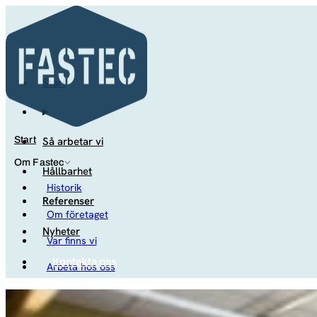
Start
Så arbetar vi
Start
Om Fastec
Hållbarhet
Historik
Referenser
Om företaget
Nyheter
Var finns vi
Kontakta oss
Arbeta hos oss
Studenter