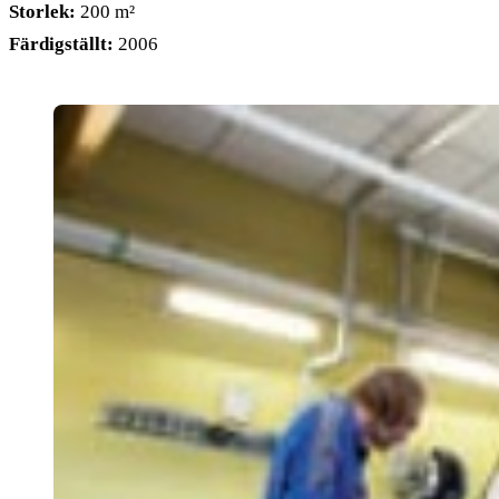
Storlek:
200 m²
Färdigställt:
2006