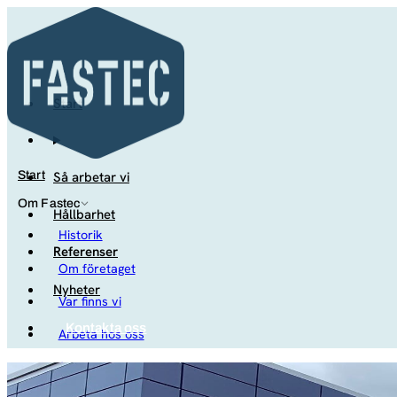
Start
Så arbetar vi
Start
Om Fastec
Hållbarhet
Historik
Referenser
Om företaget
Nyheter
Var finns vi
Kontakta oss
Arbeta hos oss
Studenter