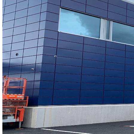
Så arbetar vi
Hållbarhet
Referenser
Nyheter
Konta