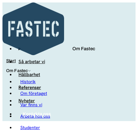
Start
Om Fastec
Så arbetar vi
Start
Om Fastec
Hållbarhet
Historik
Referenser
Om företaget
Nyheter
Var finns vi
Kontakta oss
Arbeta hos oss
Studenter