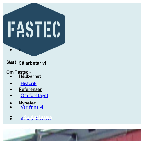
Start
Så arbetar vi
Start
Om Fastec
Hållbarhet
Historik
Referenser
Om företaget
Nyheter
Var finns vi
Kontakta oss
Arbeta hos oss
Studenter