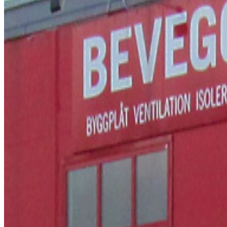
Så arbetar vi
Hållbarhet
Referenser
Nyheter
Konta