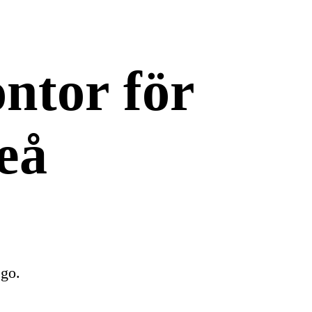
ntor för
eå
ego.