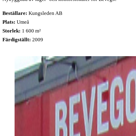
Beställare:
Kungsleden AB
Plats:
Umeå
Storlek:
1 600 m²
Färdigställt:
2009