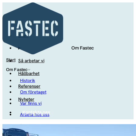
Start
Om Fastec
Så arbetar vi
Start
Om Fastec
Hållbarhet
Historik
Referenser
Om företaget
Nyheter
Var finns vi
Kontakta oss
Arbeta hos oss
Studenter