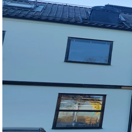
Så arbetar vi
Hållbarhet
Referenser
Nyheter
Kontakta oss