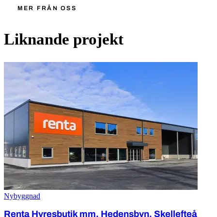
MER FRÅN OSS
Liknande projekt
Nybyggnad
Renta Hyresbutik mm, Hedensbyn, Skellefteå