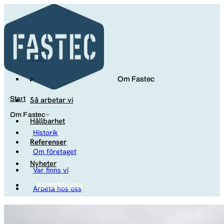
Start
Om Fastec
Så arbetar vi
Start
Om Fastec
Hållbarhet
Historik
Referenser
Om företaget
Nyheter
Var finns vi
Kontakta oss
Arbeta hos oss
Studenter