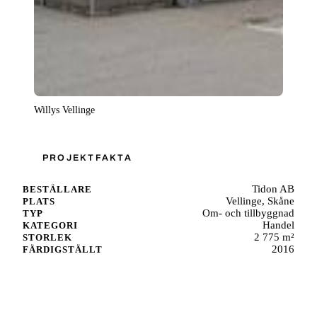
Willys Vellinge
PROJEKTFAKTA
Tidon AB
BESTÄLLARE
Vellinge, Skåne
PLATS
Om- och tillbyggnad
TYP
Handel
KATEGORI
2 775 m²
STORLEK
2016
FÄRDIGSTÄLLT
Starta ett liknande projekt