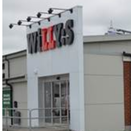
Så arbetar vi
Hållbarhet
Referenser
Nyheter
Kontakta oss