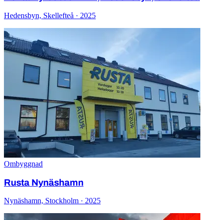
Hedensbyn, Skellefteå · 2025
Ombyggnad
Rusta Nynäshamn
Nynäshamn, Stockholm · 2025