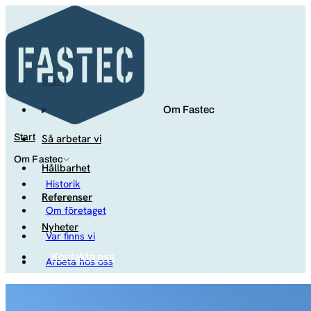
Start
Om Fastec
Så arbetar vi
Start
Om Fastec
Hållbarhet
Historik
Referenser
Om företaget
Nyheter
Var finns vi
Kontakta oss
Arbeta hos oss
Studenter