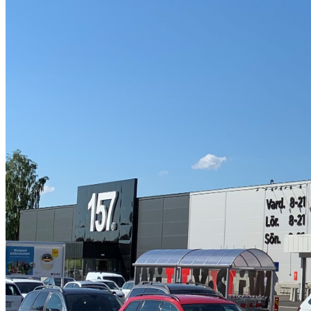
Så arbetar vi
Hållbarhet
Referenser
Nyheter
Kontakta oss