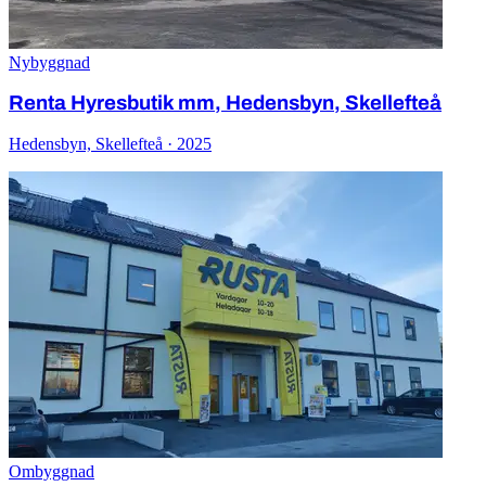
Nybyggnad
Renta Hyresbutik mm, Hedensbyn, Skellefteå
Hedensbyn, Skellefteå · 2025
Ombyggnad