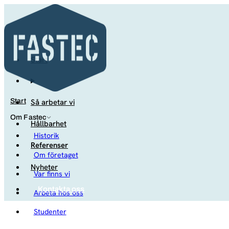
Start
Så arbetar vi
Start
Om Fastec
Hållbarhet
Historik
Referenser
Om företaget
Nyheter
Var finns vi
Kontakta oss
Arbeta hos oss
Studenter