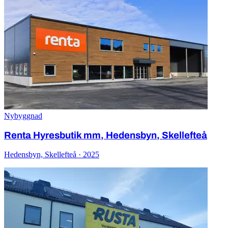
Nybyggnad
Renta Hyresbutik mm, Hedensbyn, Skellefteå
Hedensbyn, Skellefteå · 2025