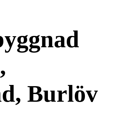
lbyggnad
,
d, Burlöv