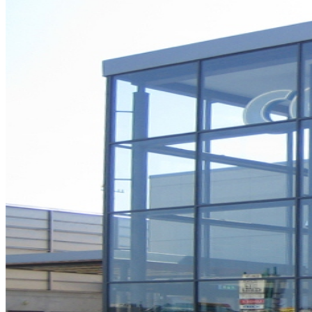
Så arbetar vi
Hållbarhet
Referenser
Nyheter
Konta