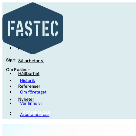
Start
Så arbetar vi
Start
Om Fastec
Hållbarhet
Historik
Referenser
Om företaget
Nyheter
Var finns vi
Kontakta oss
Arbeta hos oss
Studenter