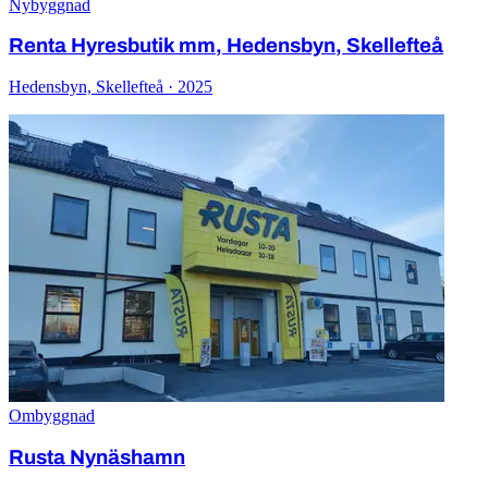
Nybyggnad
Renta Hyresbutik mm, Hedensbyn, Skellefteå
Hedensbyn, Skellefteå · 2025
Ombyggnad
Rusta Nynäshamn