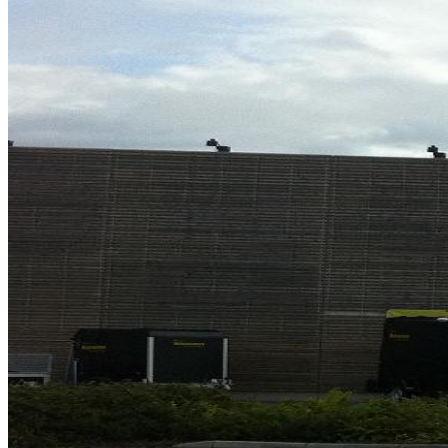
Så arbetar vi
Hållbarhet
Referenser
Nyheter
Kontakta oss