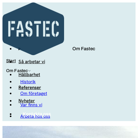
Start
Om Fastec
Så arbetar vi
Start
Om Fastec
Hållbarhet
Historik
Referenser
Om företaget
Nyheter
Var finns vi
Kontakta oss
Arbeta hos oss
Studenter