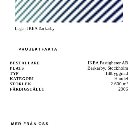
Lager, IKEA Barkarby
PROJEKTFAKTA
IKEA Fastigheter AB
BESTÄLLARE
Barkarby, Stockholm
PLATS
Tillbyggnad
TYP
Handel
KATEGORI
2 600 m²
STORLEK
2006
FÄRDIGSTÄLLT
Starta ett liknande projekt
MER FRÅN OSS