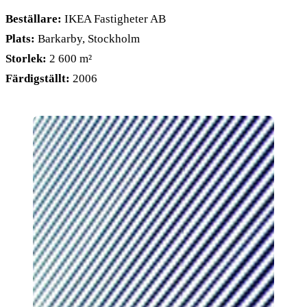
Beställare:
IKEA Fastigheter AB
Plats:
Barkarby, Stockholm
Storlek:
2 600 m²
Färdigställt:
2006