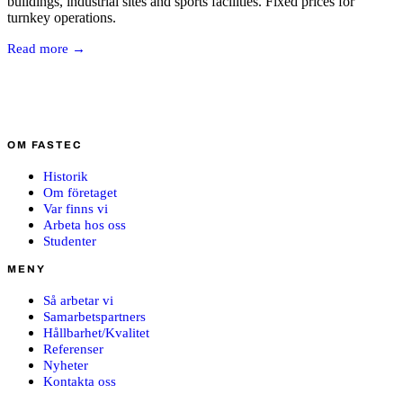
buildings, industrial sites and sports facilities. Fixed prices for
turnkey operations.
Read more →
OM FASTEC
Historik
Om företaget
Var finns vi
Arbeta hos oss
Studenter
MENY
Så arbetar vi
Samarbetspartners
Hållbarhet/Kvalitet
Referenser
Nyheter
Kontakta oss