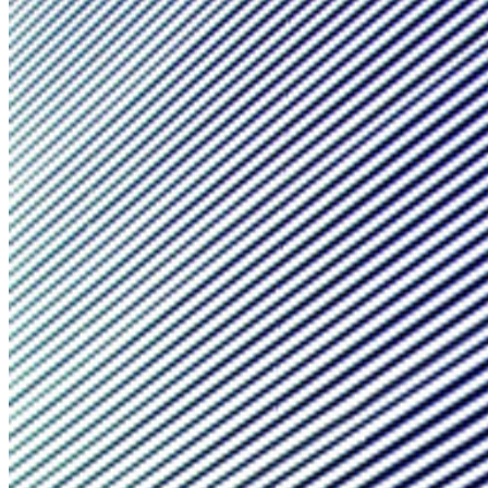
Så arbetar vi
Hållbarhet
Referenser
Nyheter
Kontakta oss