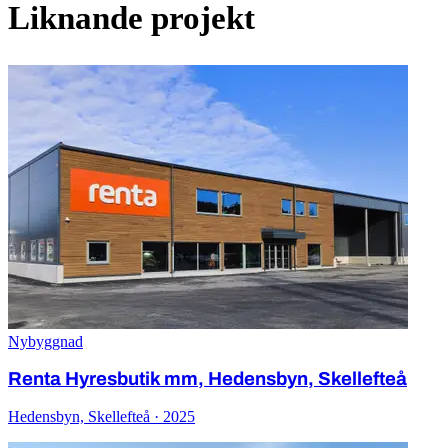
Liknande projekt
Nybyggnad
Renta Hyresbutik mm, Hedensbyn, Skellefteå
Hedensbyn, Skellefteå · 2025