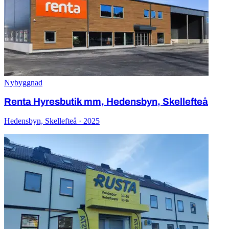
Nybyggnad
Renta Hyresbutik mm, Hedensbyn, Skellefteå
Hedensbyn, Skellefteå · 2025