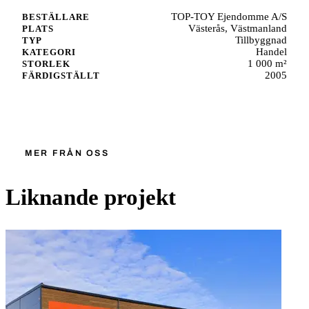
TOP-TOY Ejendomme A/S
BESTÄLLARE
Västerås, Västmanland
PLATS
Tillbyggnad
TYP
Handel
KATEGORI
1 000 m²
STORLEK
2005
FÄRDIGSTÄLLT
Starta ett liknande projekt
MER FRÅN OSS
Liknande projekt