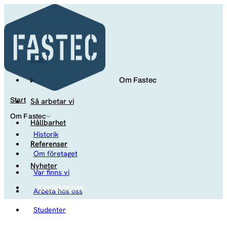
Start
Om Fastec
Så arbetar vi
Start
Om Fastec
Hållbarhet
Historik
Referenser
Om företaget
Nyheter
Var finns vi
Kontakta oss
Arbeta hos oss
Studenter