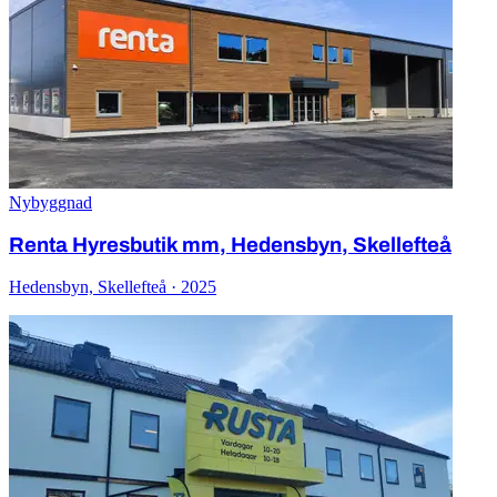
Nybyggnad
Renta Hyresbutik mm, Hedensbyn, Skellefteå
Hedensbyn, Skellefteå · 2025