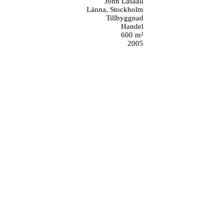
John Lasaall
Länna, Stockholm
Tillbyggnad
Handel
600 m²
2005