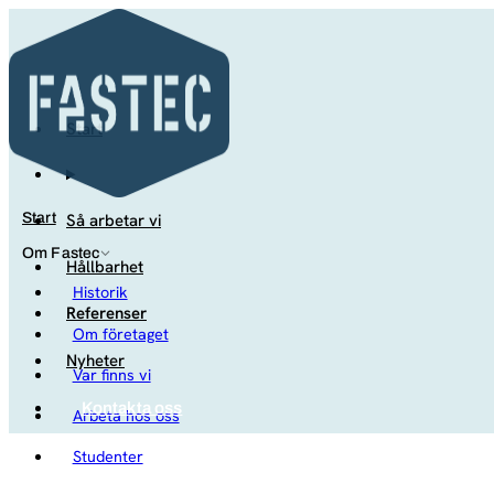
Start
Så arbetar vi
Start
Om Fastec
Hållbarhet
Historik
Referenser
Om företaget
Nyheter
Var finns vi
Kontakta oss
Arbeta hos oss
Studenter