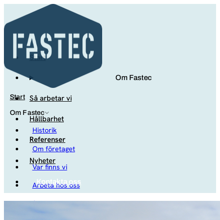
Start
Om Fastec
Så arbetar vi
Start
Om Fastec
Hållbarhet
Historik
Referenser
Om företaget
Nyheter
Var finns vi
Kontakta oss
Arbeta hos oss
Studenter