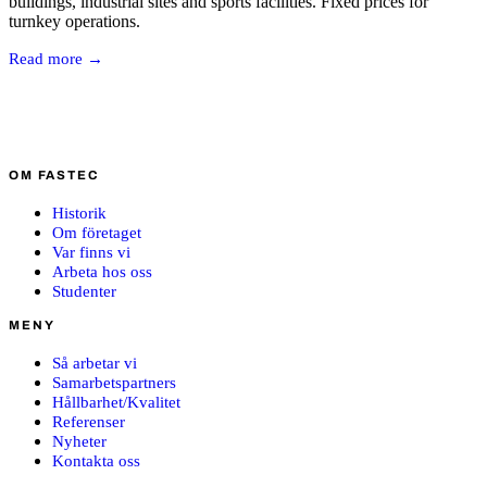
buildings, industrial sites and sports facilities. Fixed prices for
turnkey operations.
Read more →
OM FASTEC
Historik
Om företaget
Var finns vi
Arbeta hos oss
Studenter
MENY
Så arbetar vi
Samarbetspartners
Hållbarhet/Kvalitet
Referenser
Nyheter
Kontakta oss