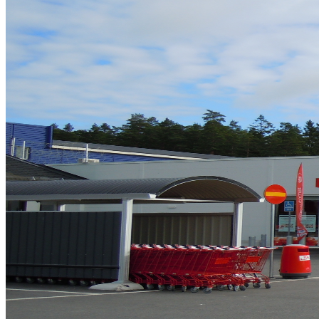
Så arbetar vi
Hållbarhet
Referenser
Nyheter
Kontakta oss