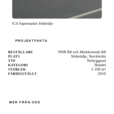
ICA Supermarket Södertälje
PROJEKTFAKTA
NNR Bil och Markkonsult AB
BESTÄLLARE
Södertälje, Stockholm
PLATS
Nybyggnad
TYP
Handel
KATEGORI
2 100 m²
STORLEK
2010
FÄRDIGSTÄLLT
Starta ett liknande projekt
MER FRÅN OSS