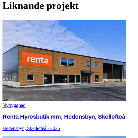
Liknande projekt
Nybyggnad
Renta Hyresbutik mm, Hedensbyn, Skellefteå
Hedensbyn, Skellefteå · 2025