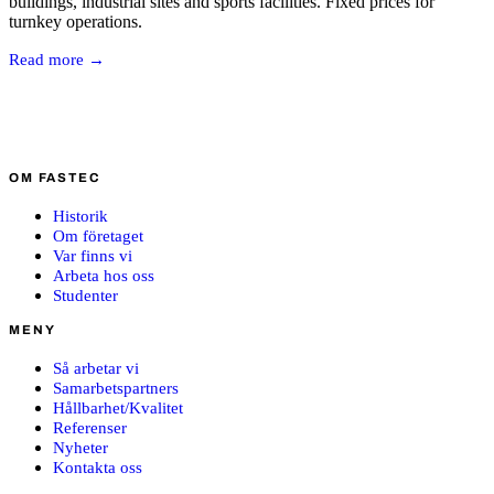
buildings, industrial sites and sports facilities. Fixed prices for
turnkey operations.
Read more →
OM FASTEC
Historik
Om företaget
Var finns vi
Arbeta hos oss
Studenter
MENY
Så arbetar vi
Samarbetspartners
Hållbarhet/Kvalitet
Referenser
Nyheter
Kontakta oss