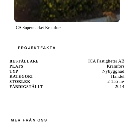
ICA Supermarket Kramfors
PROJEKTFAKTA
ICA Fastigheter AB
BESTÄLLARE
Kramfors
PLATS
Nybyggnad
TYP
Handel
KATEGORI
2 155 m²
STORLEK
2014
FÄRDIGSTÄLLT
Starta ett liknande projekt
MER FRÅN OSS