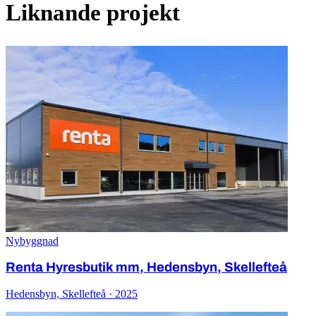
Liknande projekt
Nybyggnad
Renta Hyresbutik mm, Hedensbyn, Skellefteå
Hedensbyn, Skellefteå · 2025