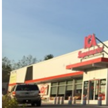
Så arbetar vi
Hållbarhet
Referenser
Nyheter
Kontakta oss