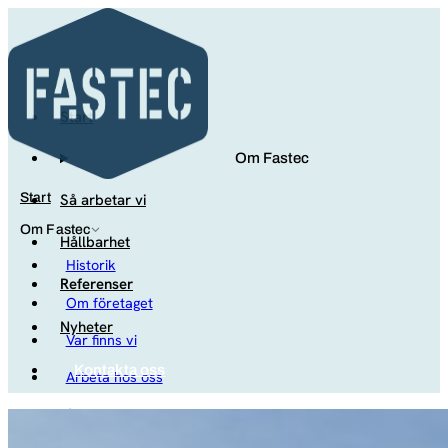
Start
Om Fastec
Så arbetar vi
Start
Om Fastec
Hållbarhet
Historik
Referenser
Om företaget
Nyheter
Var finns vi
Kontakta oss
Arbeta hos oss
Studenter