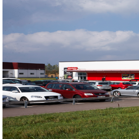
Så arbetar vi
Hållbarhet
Referenser
Nyheter
Kontakta oss