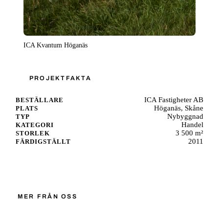
ICA Kvantum Höganäs
PROJEKTFAKTA
ICA Fastigheter AB
BESTÄLLARE
Höganäs, Skåne
PLATS
Nybyggnad
TYP
Handel
KATEGORI
3 500 m²
STORLEK
2011
FÄRDIGSTÄLLT
Starta ett liknande projekt
MER FRÅN OSS