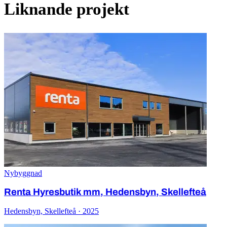
Liknande projekt
Nybyggnad
Renta Hyresbutik mm, Hedensbyn, Skellefteå
Hedensbyn, Skellefteå · 2025