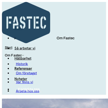
Start
Om Fastec
Så arbetar vi
Start
Om Fastec
Hållbarhet
Historik
Referenser
Om företaget
Nyheter
Var finns vi
Kontakta oss
Arbeta hos oss
Studenter