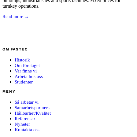
buildings, industrial sites and sports facilities. Fixed prices for
turnkey operations.
Read more →
OM FASTEC
Historik
Om företaget
Var finns vi
Arbeta hos oss
Studenter
MENY
Så arbetar vi
Samarbetspartners
Hållbarhet/Kvalitet
Referenser
Nyheter
Kontakta oss