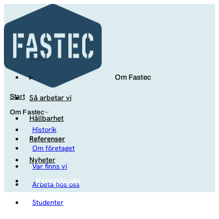
Start
Om Fastec
Så arbetar vi
Start
Om Fastec
Hållbarhet
Historik
Referenser
Om företaget
Nyheter
Var finns vi
Kontakta oss
Arbeta hos oss
Studenter