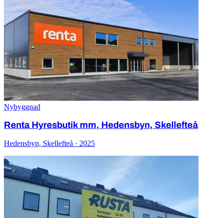
Nybyggnad
Renta Hyresbutik mm, Hedensbyn, Skellefteå
Hedensbyn, Skellefteå · 2025