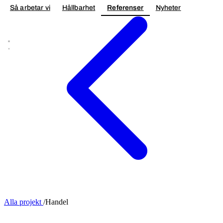
Så arbetar vi
Hållbarhet
Referenser
Nyheter
Kontakta oss
Alla projekt
/
Handel
OM- TILLBYGGNAD