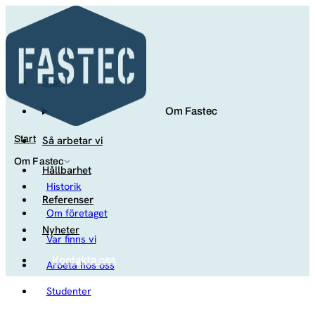
Start
Om Fastec
Så arbetar vi
Start
Om Fastec
Hållbarhet
Historik
Referenser
Om företaget
Nyheter
Var finns vi
Kontakta oss
Arbeta hos oss
Studenter