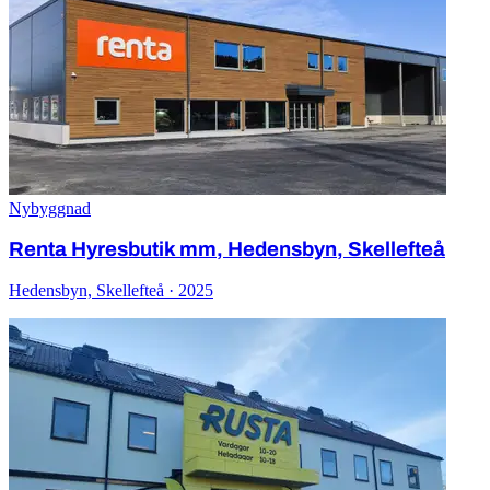
Nybyggnad
Renta Hyresbutik mm, Hedensbyn, Skellefteå
Hedensbyn, Skellefteå · 2025