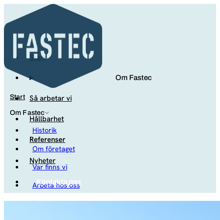
Start
Om Fastec
Så arbetar vi
Start
Om Fastec
Hållbarhet
Historik
Referenser
Om företaget
Nyheter
Var finns vi
Kontakta oss
Arbeta hos oss
Studenter