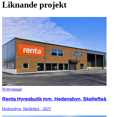
Liknande projekt
Nybyggnad
Renta Hyresbutik mm, Hedensbyn, Skellefteå
Hedensbyn, Skellefteå · 2025