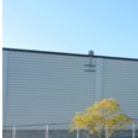
Så arbetar vi
Hållbarhet
Referenser
Nyheter
Kontakta oss