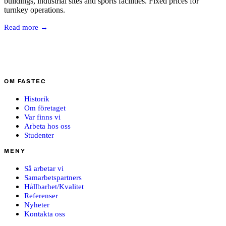
buildings, industrial sites and sports facilities. Fixed prices for
turnkey operations.
Read more →
OM FASTEC
Historik
Om företaget
Var finns vi
Arbeta hos oss
Studenter
MENY
Så arbetar vi
Samarbetspartners
Hållbarhet/Kvalitet
Referenser
Nyheter
Kontakta oss