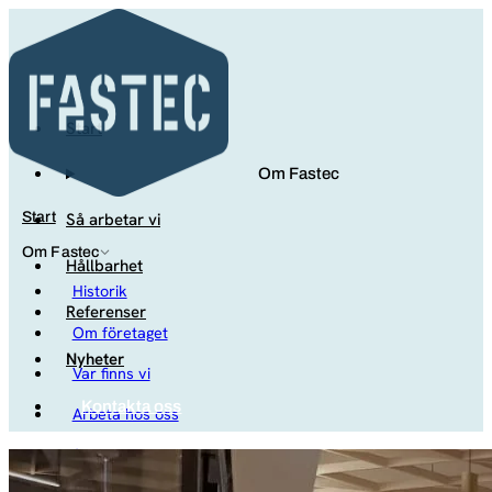
Start
Om Fastec
Så arbetar vi
Start
Om Fastec
Hållbarhet
Historik
Referenser
Om företaget
Nyheter
Var finns vi
Kontakta oss
Arbeta hos oss
Studenter