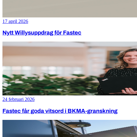
17 april 2026
Nytt Willysuppdrag för Fastec
24 februari 2026
Fastec får goda vitsord i BKMA-granskning