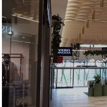
Så arbetar vi
Hållbarhet
Referenser
Nyheter
Kontakta oss