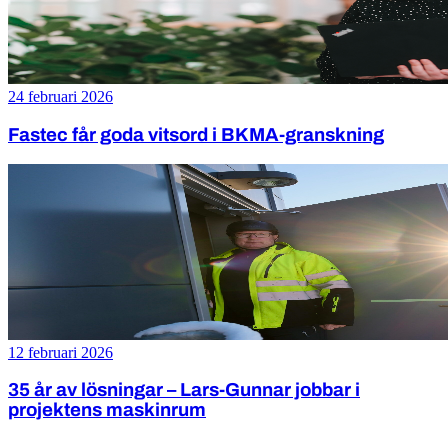
24 februari 2026
Fastec får goda vitsord i BKMA-granskning
12 februari 2026
35 år av lösningar – Lars-Gunnar jobbar i
projektens maskinrum