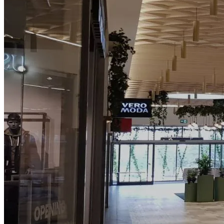
Så arbetar vi
Hållbarhet
Referenser
Nyheter
Kontakta oss