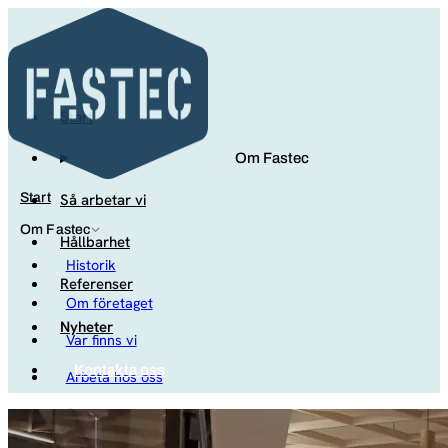
Start
Om Fastec
Så arbetar vi
Start
Om Fastec
Hållbarhet
Historik
Referenser
Om företaget
Nyheter
Var finns vi
Kontakta oss
Arbeta hos oss
Studenter