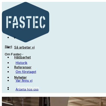
Start
Så arbetar vi
Start
Om Fastec
Hållbarhet
Historik
Referenser
Om företaget
Nyheter
Var finns vi
Kontakta oss
Arbeta hos oss
Studenter