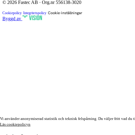
© 2026 Fastec AB · Org.nr 556138-3020
Cookie-inställningar
Cookiepolicy
Integritetspolicy
Byggd av
Den här webbplatsen använder kakor
Vi använder anonymiserad statistik och teknisk felspårning. Du väljer fritt vad du ti
Läs cookiepolicyn