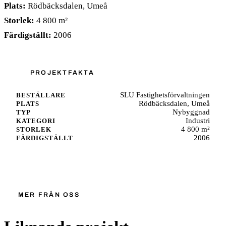
Plats:
Rödbäcksdalen, Umeå
Storlek:
4 800 m²
Färdigställt:
2006
PROJEKTFAKTA
SLU Fastighetsförvaltningen
BESTÄLLARE
Rödbäcksdalen, Umeå
PLATS
Nybyggnad
TYP
Industri
KATEGORI
4 800 m²
STORLEK
2006
FÄRDIGSTÄLLT
Starta ett liknande projekt
MER FRÅN OSS