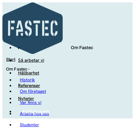
Start
Om Fastec
Så arbetar vi
Start
Om Fastec
Hållbarhet
Historik
Referenser
Om företaget
Nyheter
Var finns vi
Kontakta oss
Arbeta hos oss
Studenter